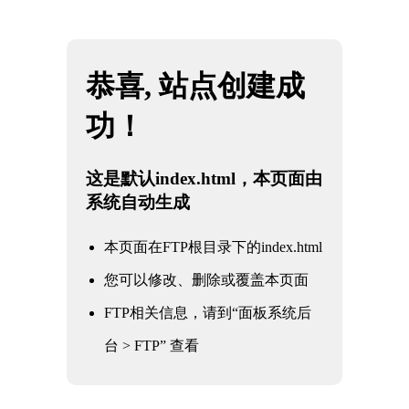
你好！欢迎访问必一·运动(b-Sports)官方网站！
网站地图
必一·运动(b-Sports)官方网站
网站